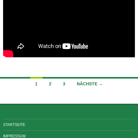
Beitragsnavigation
1
2
3
NÄCHSTE →
STARTSEITE
IMPRESSUM