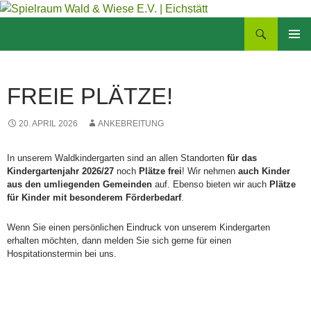
Zum
Inhalt
Suchen
Spielraum Wald & Wiese E.V. | Eichstätt
springen
PRIMÄR
MENÜ
FREIE PLÄTZE!
20. APRIL 2026
ANKEBREITUNG
In unserem Waldkindergarten sind an allen Standorten
für das
Kindergartenjahr 2026/27
noch
Plätze frei
! Wir nehmen
auch Kinder
aus den umliegenden Gemeinden
auf. Ebenso bieten wir auch
Plätze
für Kinder mit besonderem Förderbedarf
.
Wenn Sie einen persönlichen Eindruck von unserem Kindergarten
erhalten möchten, dann melden Sie sich gerne für einen
Hospitationstermin bei uns.